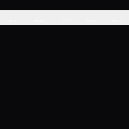
INÍCIO
BUSCAR
SLOTS
CASSINO
ESPORTES
Cassino
Esportes
Legal
Comunidade
Ajuda