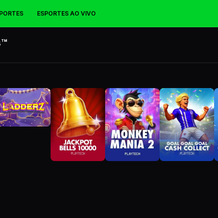
PORTES
ESPORTES AO VIVO
s™
r
anes: Multiplayer™
ogar Ladderz™
Jogar Jackpot Bells 10000™
–
Playtech
–
Playtech
Jogar Monkey Mania 2™
–
Jogar Goal Goal
Playtech
–
Pla
J