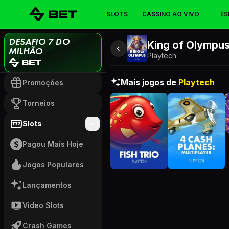
Suprema Bet
SLOTS
CASSINO AO VIVO
ES
DESAFIO 7 DO
King of Olympu
MILHÃO
Playtech
Você precisa entrar para joga
Mais jogos de
Playtech
Promoções
ENTRAR
Jogar Fish Trio™
Jogar 4 Cash Pl
–
Playtech
J
Torneios
Slots
Pagou Mais Hoje
Jogos Populares
Lançamentos
Video Slots
Crash Games