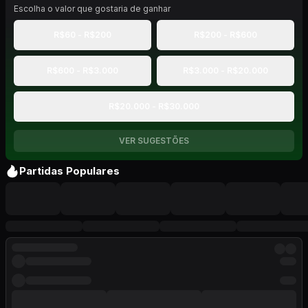
Escolha o valor que gostaria de ganhar
R$60 - R$200
R$200 - R$600
R$600 - R$3.000
R$3.000 - R$20.000
R$20.000 - R$30.000
VER SUGESTÕES
Partidas Populares