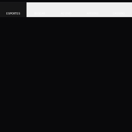
ESPORTES
BUSCAR
AO VIVO
APOSTAS
CASSINO
Cassino
Esportes
Legal
Comunidade
Ajuda
SUPORTE AO VIVO