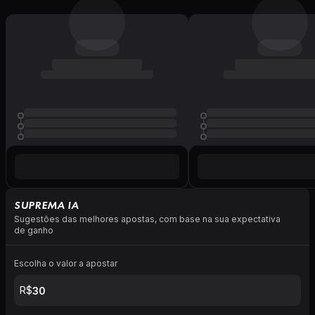
SUPREMA IA
Sugestões das melhores apostas, com base na sua expectativa
de ganho
Escolha o valor a apostar
R$