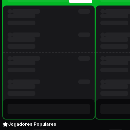
Jogadores Populares