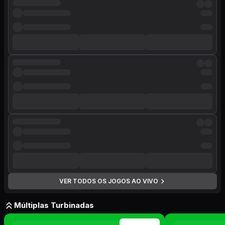
VER TODOS OS JOGOS AO VIVO
Múltiplas Turbinadas