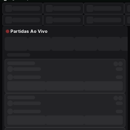
Partidas Ao Vivo