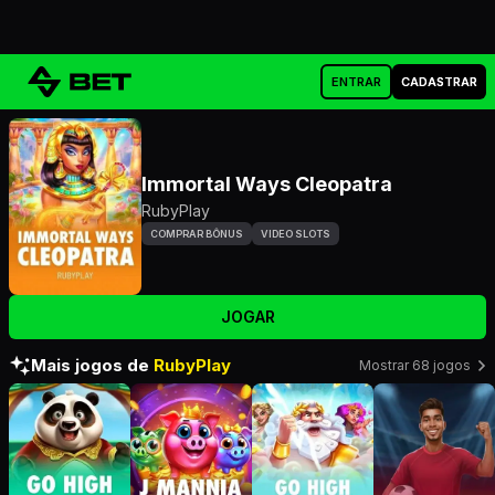
Suprema Bet
ENTRAR
CADASTRAR
Jogar Immortal Ways Cleopatra
–
RubyPlay
Immortal Ways Cleopatra
RubyPlay
COMPRAR BÔNUS
VIDEO SLOTS
JOGAR
Mais jogos de
RubyPlay
Mostrar 68 jogos
Jogar Go High Panda
Jogar J Mania Lucky Pyggs
–
RubyPlay
Jogar Go High Olympus
–
Jogar Goalink
RubyPlay
–
Ru