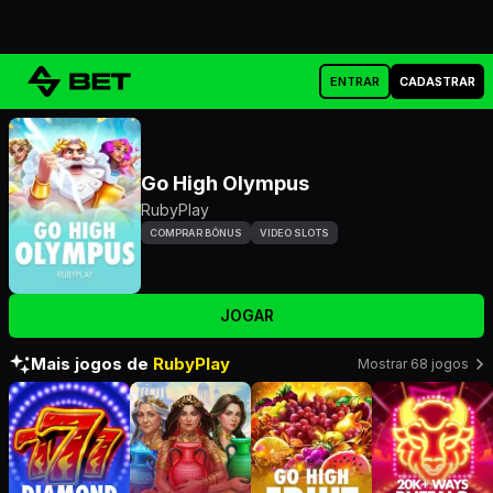
Suprema Bet
ENTRAR
CADASTRAR
Jogar Go High Olympus
–
RubyPlay
Go High Olympus
RubyPlay
COMPRAR BÔNUS
VIDEO SLOTS
JOGAR
Mais jogos de
RubyPlay
Mostrar 68 jogos
Jogar Diamond Explosion 777
Jogar Immortal Ways 3 Fates
Jogar Go High Fruit
–
RubyPlay
Jogar 20K+ Wa
–
RubyPlay
–
RubyP