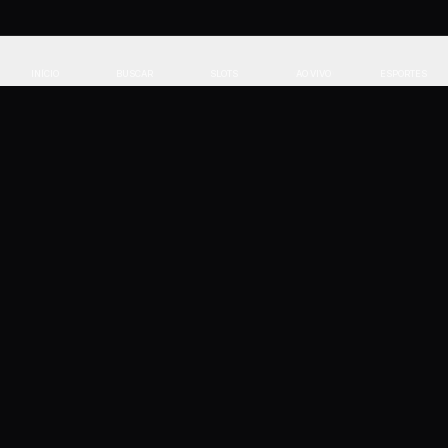
INÍCIO
BUSCAR
SLOTS
AO VIVO
ESPORTES
Cassino
Esportes
Legal
Comunidade
Ajuda