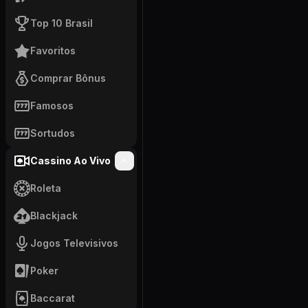
Top 10 Brasil
Favoritos
Comprar Bônus
Famosos
Sortudos
Cassino Ao Vivo
Roleta
Blackjack
Jogos Televisivos
Poker
Baccarat