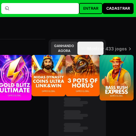
|
ENTRAR
CADASTRAR
GANHANDO
NESSE MÊS
Mostrar 433 jogos
AGORA
rike Vault™
Global
ogar Gold Blitz™ Ultimate
–
Games Global
Jogar Midas Dynasty Coins Ultra Link&Win™
–
Games Global
Jogar 3 Pots of Horus™
Jogar Bass Rus
–
Gam