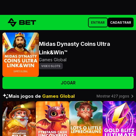
Suprema Bet
ENTRAR
CADASTRAR
Jogar Midas Dynasty Coins Ultra Link&Win™
–
Games Glo
Midas Dynasty Coins Ultra
Link&Win™
Games Global
VIDEO SLOTS
JOGAR
Mais jogos de
Games Global
Mostrar 427 jogos
Jogar Boomstick Bill™ 3
Jogar Fyrefang Cash Uncovered™
–
Games Global
Jogar Lots O' Little Leprech
Jogar Gold Bli
–
Games