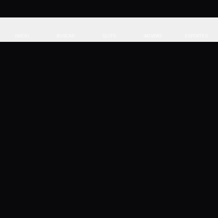
INÍCIO
BUSCAR
SLOTS
AO VIVO
ESPORTES
Cassino
Esportes
Legal
Comunidade
Ajuda