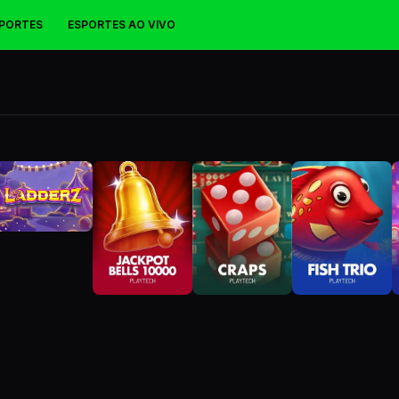
PORTES
ESPORTES AO VIVO
r
llect™
sh Collect & Link™
ogar Ladderz™
–
Playtech
Jogar Jackpot Bells 10000™
–
Playtech
–
Playtech
Jogar Craps™
–
–
Jogar Fish Trio
Playtech
Playtech
J