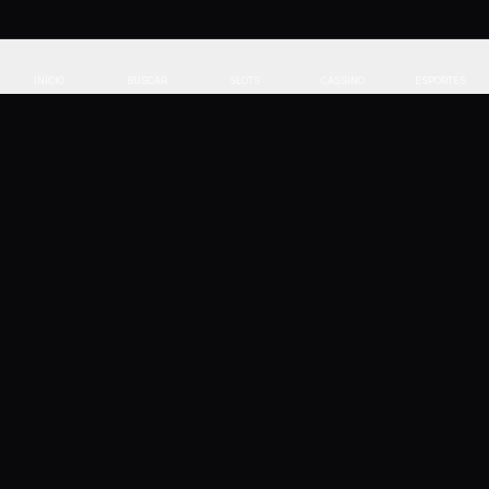
INÍCIO
BUSCAR
SLOTS
CASSINO
ESPORTES
Cassino
Esportes
Legal
Comunidade
Ajuda