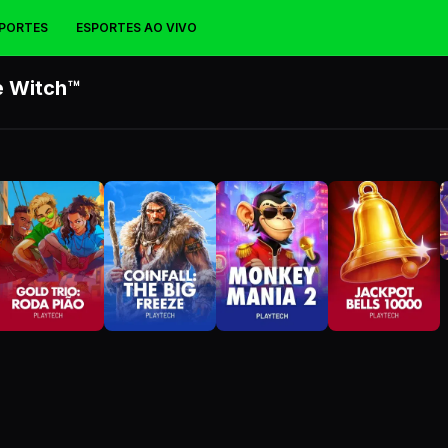
PORTES
ESPORTES AO VIVO
e Witch™
r
Olympus™
ogar Gold Trio: Roda Pião™
–
Playtech
Jogar CoinFall: The Big Freeze™
–
Jogar Monkey Mania 2™
Playtech
Jogar Jackpot 
–
Playtech
–
Pla
J