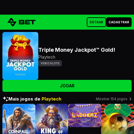
Suprema Bet
ENTRAR
CADASTRAR
Jogar Triple Money Jackpot™ Gold!
–
Playtech
Triple Money Jackpot™ Gold!
Playtech
VIDEO SLOTS
JOGAR
Mais jogos de
Playtech
Mostrar 154 jogos
Jogar CoinFall: The Big Freeze™
Jogar King of Olympus™
Jogar Ladderz™
–
Playtech
–
Playtech
Jogar Goal Go
–
Playtech