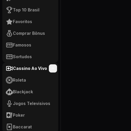
Top 10 Brasil
Favoritos
Comprar Bônus
Famosos
Sortudos
Cassino Ao Vivo
Roleta
Blackjack
Jogos Televisivos
Poker
Baccarat