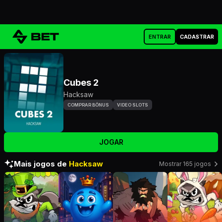
Suprema Bet
ENTRAR
CADASTRAR
Jogar Cubes 2
–
Hacksaw
Cubes 2
Hacksaw
COMPRAR BÔNUS
VIDEO SLOTS
JOGAR
Mais jogos de
Hacksaw
Mostrar 165 jogos
Jogar Le Prechaun
Jogar Crownlings Clusters
–
Hacksaw
Jogar Grug Make Fire™
–
Hacksaw
Jogar Le Bun
–
Ha