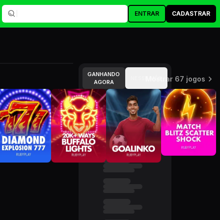
|
ENTRAR
CADASTRAR
GANHANDO
NESSE MÊS
Mostrar 67 jogos
AGORA
et Love
litz Heat Rush
ogar Diamond Explosion 777
–
RubyPlay
Jogar 20K+ Ways Buffalo Lights
–
RubyPlay
Jogar Goalinko
–
RubyPlay
Jogar Match Bli
–
–
RubyPlay
RubyPlay