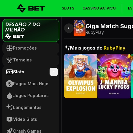
Suprema Bet
SLOTS
CASSINO AO VIVO
ES
DESAFIO 7 DO
Giga Match Suga
MILHÃO
RubyPlay
Você precisa entrar para joga
Mais jogos de
RubyPlay
Promoções
ENTRAR
Jogar Olympus Explosion
Jogar J Mania 
–
Ru
J
Torneios
Slots
Pagou Mais Hoje
Jogos Populares
Lançamentos
Video Slots
Crash Games