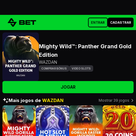
Suprema Bet
ENTRAR
CADASTRAR
Jogar Mighty Wild™: Panther Grand Gold Edition
–
WAZD
Mighty Wild™: Panther Grand Gold
Edition
WAZDAN
COMPRAR BÔNUS
VIDEO SLOTS
JOGAR
Mais jogos de
WAZDAN
Mostrar 39 jogos
Jogar Mighty Wild™ Gorilla Burning Board
Jogar Hot Slot™: Platinum Coins
Jogar Mighty Wild™: Gorilla 
–
Jogar 20 Coin
WAZDAN
–
WAZDA