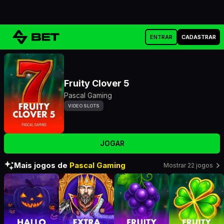
Suprema Bet
ENTRAR
CADASTRAR
Jogar Fruity Clover 5
–
Pascal Gaming
Fruity Clover 5
Pascal Gaming
VIDEO SLOTS
JOGAR
Mais jogos de
Pascal Gaming
Mostrar 22 jogos
Jogar Hallo Win
Jogar Extra King
–
Pascal Gaming
Jogar Fruity Clover 20
–
Pascal Gaming
Jogar Fruity C
–
Pas