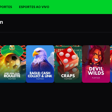
PORTES
ESPORTES AO VIVO
on
r
-Goal™
e
ogar Goal Goal Goal Roulette™
–
Playtech
–
Playtech
Jogar Eagle: Cash Collect & Link™
Jogar Craps™
–
Playtech
–
Jogar Devil Wil
Playtech
–
Playtech
J