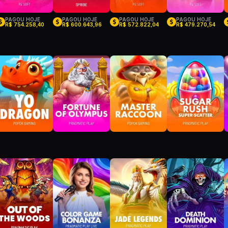
PAGOU HOJE
PAGOU HOJE
PAGOU HOJE
PAGOU HOJE
:
:
:
:
R$ 754.258,40
R$ 600.643,96
R$ 572.822,04
R$ 479.270,54
–
–
–
–
onanza 2500
ft
ogar YO Dragon
–
Jogar Fortune of Olympus
Pragmatic Play
–
POPOK GAMING
Jogar Master Raccoon
–
Pragmatic Play
Jogar Sugar Ru
–
POP
J
inho
do™
ogar Out of the Woods
–
–
Hacksaw
CREEDROOMZ
Jogar Color Game Bonanza
–
Pragmatic Play
Jogar Jade Legends
–
Jogar Death Do
Pragmatic Play
–
Pragmat
J