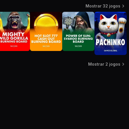
Mostrar 32 jogos
owball Mystery™ Link&Win™
 Global
ames Global
ogar Mighty Wild™ Gorilla Burning Board
Jogar Hot Slot™ 777 Cash Out Burning Boar
–
Jogar Power of Sun™: Svarog
Games Global
–
WAZDAN
Jogar Pachinko
Mostrar 2 jogos