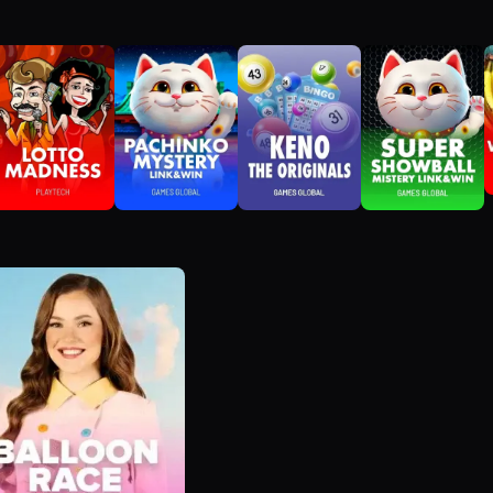
™
nkey Ultra Link&Win™
ogar Lotto Madness!™
–
Games Global
Jogar Pachinko Mystery™ Link&Win™
–
–
Playtech
Games Global
Jogar Keno - The Originals
Jogar Super Sh
–
Games
–
G
J
ar Balloon Race
Pragmatic Play Live
–
Evolution