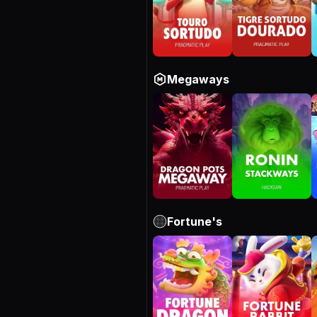
Megaways
Jogar Dragon Pots Megaway
Jogar Ronin St
J
Fortune's
Jogar Fortune Dragon
Jogar Fortune 
–
PG So
J