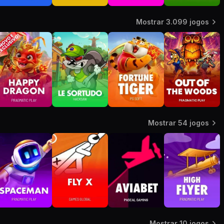
Mostrar 3.099 jogos
on
t
Jogar Happy Dragon
–
POPOK GAMING
Jogar Le Sortudo™
–
Pragmatic Play
Jogar Fortune Tiger
–
Hacksaw
Jogar Out of t
–
PG Soft
Mostrar 54 jogos
tball
a Gaming
Jogar Spaceman™
–
TaDa Gaming
Jogar FlyX
–
Pragmatic Play
–
Games Global
Jogar Aviabet
–
Jogar High Flye
Pascal Gamin
Mostrar 10 jogos