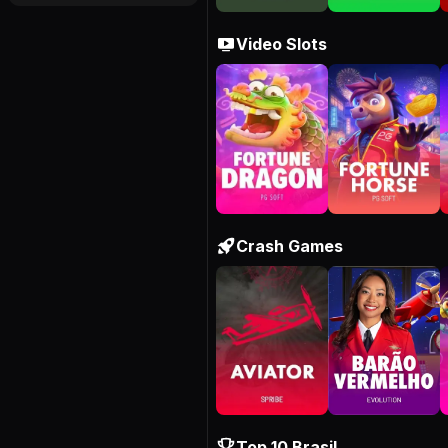
Video Slots
Jogar Fortune Dragon
Jogar Fortune 
–
PG So
J
Crash Games
Jogar Aviator
–
Jogar Barão V
Spribe
J
Top 10 Brasil