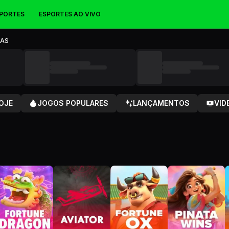
PORTES
ESPORTES AO VIVO
IAS
OJE
JOGOS POPULARES
LANÇAMENTOS
VID
Tiger
t
ogar Fortune Dragon
–
PG Soft
Jogar Aviator
–
PG Soft
–
Jogar Fortune Ox
Spribe
Jogar Pinata W
–
PG Soft
J