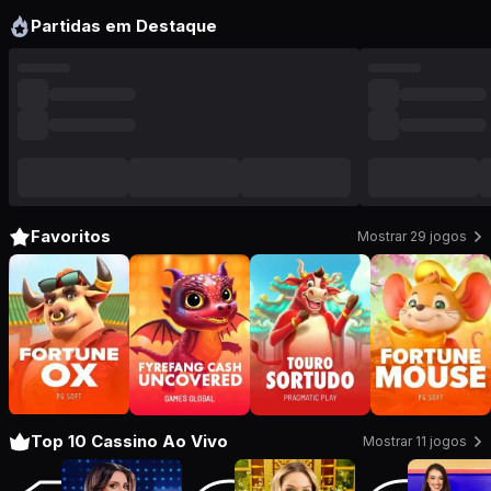
Partidas em Destaque
Favoritos
Mostrar 29 jogos
Jogar Fortune Ox
Jogar Fyrefang Cash Uncovered™
–
PG Soft
Jogar Touro Sortudo
Jogar Fortun
–
–
Games
Prag
Top 10 Cassino Ao Vivo
Mostrar 11 jogos
Jogar Mega Roulette
Jogar Bac Bo
–
Pragmatic Play Live
–
Evolution
Jogar Mega