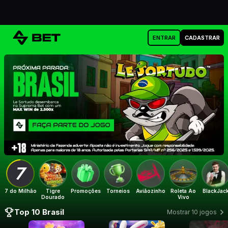
Suprema Bet
ENTRAR
CADASTRAR
Lançamento
7
7 do Milhão
Tigre
Promoções
Torneios
Aviãozinho
Roleta Ao
BlackJac
Dourado
Vivo
Top 10 Brasil
Mostrar 10 jogos
Jogar Fortune Dragon
Jogar Fortune Rabbit
–
PG Soft
Jogar Avi
–
PG Sof