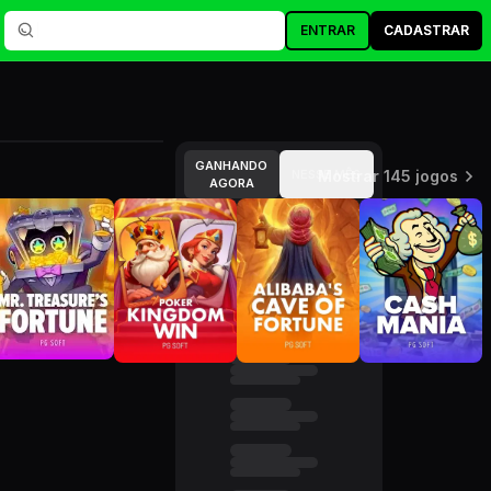
|
ENTRAR
CADASTRAR
GANHANDO
NESSE MÊS
Mostrar 145 jogos
AGORA
's Riches
ft
ogar Mr. Treasure's Fortune
–
PG Soft
Jogar Poker Kingdom Win
Jogar Alibaba's Cave of Fortu
–
PG Soft
–
PG Soft
Jogar Cash Ma