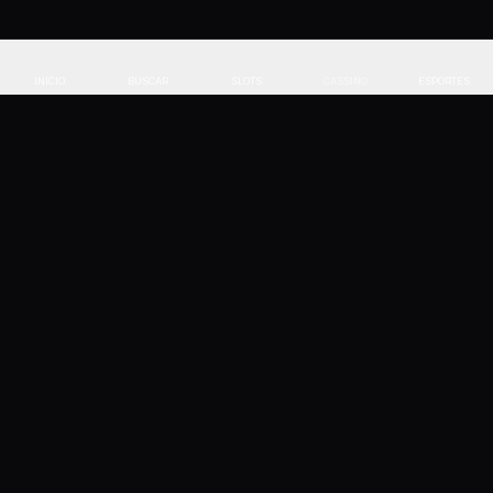
INÍCIO
BUSCAR
SLOTS
AO VIVO
ESPORTES
Cassino
Esportes
Legal
Comunidade
Ajuda