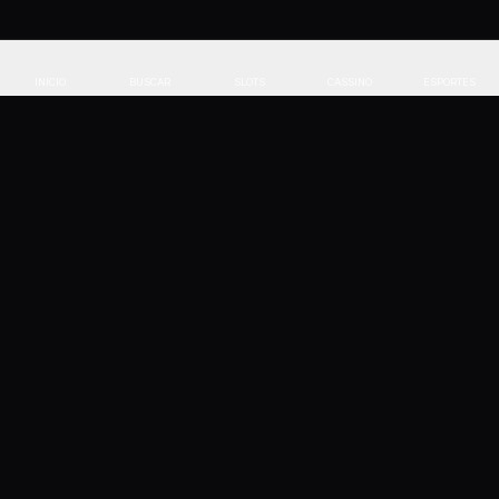
INÍCIO
BUSCAR
SLOTS
CASSINO
ESPORTES
Cassino
Esportes
Legal
Comunidade
Ajuda