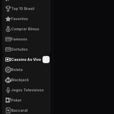
Top 10 Brasil
Favoritos
Comprar Bônus
Famosos
Sortudos
Cassino Ao Vivo
Roleta
Blackjack
Jogos Televisivos
Poker
Baccarat