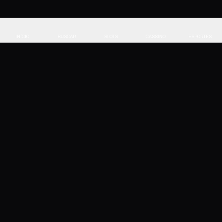
INÍCIO
BUSCAR
SLOTS
CASSINO
ESPORTES
Cassino
Esportes
Legal
Comunidade
Ajuda