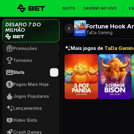
Suprema Bet
SLOTS
CASSINO AO VIVO
ES
DESAFIO 7 DO
Fortune Hook An
MILHÃO
TaDa Gaming
Você precisa entrar para joga
Mais jogos de
TaDa Gamin
Promoções
ENTRAR
Jogar 3 Pot Panda
Jogar 3 Charge
–
TaDa Ga
J
Torneios
Slots
Pagou Mais Hoje
Jogos Populares
Lançamentos
Video Slots
Crash Games