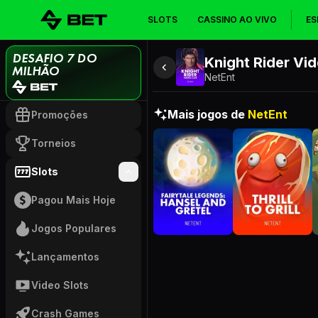
Suprema Bet
SLOTS
CASSINO AO VIVO
ES
DESAFIO 7 DO
Knight Rider Vid
MILHÃO
NetEnt
Você precisa entrar para joga
Mais jogos de
NetEnt
Promoções
ENTRAR
Jogar Fairytale Legends: Hans
Jogar Thrill to G
J
Torneios
Slots
Pagou Mais Hoje
Jogos Populares
Lançamentos
Video Slots
Crash Games