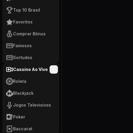
Top 10 Brasil
Favoritos
Comprar Bônus
Famosos
Sortudos
Cassino Ao Vivo
Roleta
Blackjack
Jogos Televisivos
Poker
Baccarat