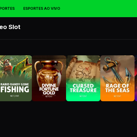
PORTES
ESPORTES AO VIVO
eo Slot
r
el and Gretel
rill
ogar Rabid Randy Gone Fishing
–
NetEnt
–
Jogar Divine Fortune Gold
NetEnt
Jogar Cursed Treasure
–
NetEnt
–
NetEnt
Jogar Rage of 
–
NetE
J