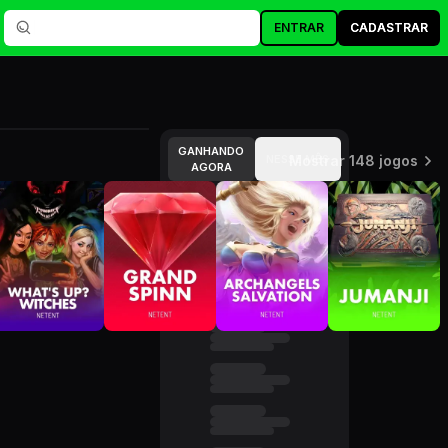
|
ENTRAR
CADASTRAR
GANHANDO
NESSE MÊS
Mostrar 148 jogos
AGORA
the Seas
nt
ogar What's Up? Witches
–
NetEnt
Jogar Grand Spinn
–
NetEnt
Jogar Archangels Salvation
–
NetEnt
Jogar Jumanji
–