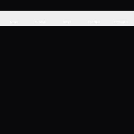
INÍCIO
BUSCAR
SLOTS
CASSINO
ESPORTES
Cassino
Esportes
Legal
Comunidade
Ajuda