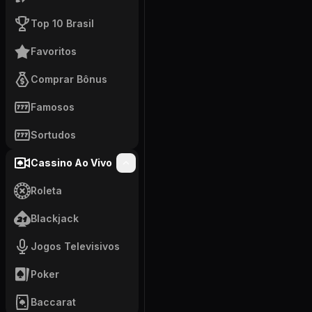
Top 10 Brasil
Favoritos
Comprar Bônus
Famosos
Sortudos
Cassino Ao Vivo
Roleta
Blackjack
Jogos Televisivos
Poker
Baccarat