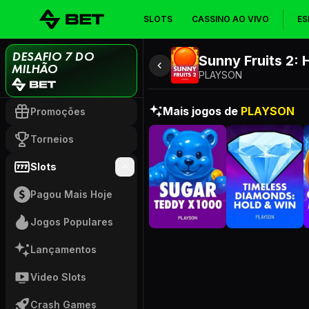
Suprema Bet
SLOTS
CASSINO AO VIVO
ES
DESAFIO 7 DO
Sunny Fruits 2: 
MILHÃO
PLAYSON
Você precisa entrar para joga
Mais jogos de
PLAYSON
Promoções
ENTRAR
Jogar Sugar Teddy x1000
Jogar Timeless
–
P
J
Torneios
Slots
Pagou Mais Hoje
Jogos Populares
Lançamentos
Video Slots
Crash Games