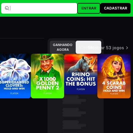
|
ENTRAR
CADASTRAR
GANHANDO
NESSE MÊS
Mostrar 53 jogos
AGORA
d Win
f Gold: Hold and Win
SON
ogar 4 Supercharged Clovers: Hold and Win
–
PLAYSON
Jogar x1000 Golden Penny 2
–
PLAYSON
Jogar Rhino Coins: Hit the Bo
–
Jogar 4 Scarab
–
PLAYSON
PLAYSON