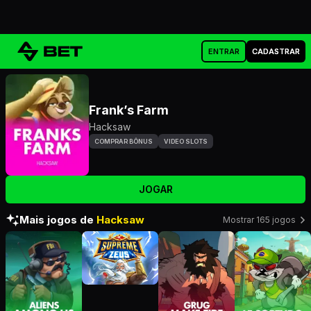
Suprema Bet
ENTRAR
CADASTRAR
Jogar Frank’s Farm
–
Hacksaw
Frank’s Farm
Hacksaw
COMPRAR BÔNUS
VIDEO SLOTS
JOGAR
Mais jogos de
Hacksaw
Mostrar 165 jogos
Jogar Aliens Among Us™
Jogar Supreme Zeus
–
Hacksaw
Jogar Grug Make Fire™
–
Hacksaw
Jogar Le Sort
–
Ha