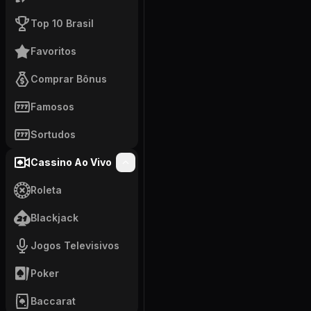
Top 10 Brasil
Favoritos
Comprar Bônus
Famosos
Sortudos
Cassino Ao Vivo
Roleta
Blackjack
Jogos Televisivos
Poker
Baccarat