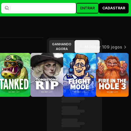
|
ENTRAR
CADASTRAR
GANHANDO
NESSE MÊS
Mostrar 109 jogos
AGORA
ITCITY
IMITCITY
–
ogar Tanked
NOLIMITCITY
–
Jogar Tombstone Rip
NOLIMITCITY
Jogar Flight Mode
–
NOLIMITCITY
Jogar Fire in th
–
NOLIMIT