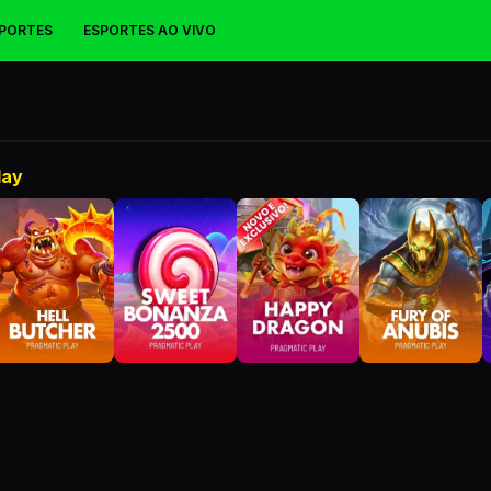
PORTES
ESPORTES AO VIVO
r
lay
anza
usters!
ogar Hell Butcher
–
Pragmatic Play
–
Pragmatic Play
Jogar Sweet Bonanza 2500
–
Pragmatic Play
Jogar Happy Dragon
–
Jogar Fury of 
Pragmatic Play
–
Pragma
J