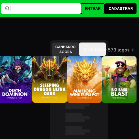
|
ENTRAR
CADASTRAR
GANHANDO
NESSE MÊS
Mostrar 573 jogos
AGORA
Anubis
tic Play
ogar Death Dominion
–
Pragmatic Play
Jogar Sleeping Dragon Ultra Dark
–
Pragmatic Play
Jogar Mahjong Wins Triple Po
Jogar Big Bass 
–
Pragmat